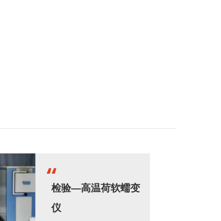
检验—高温荷软蠕变
仪