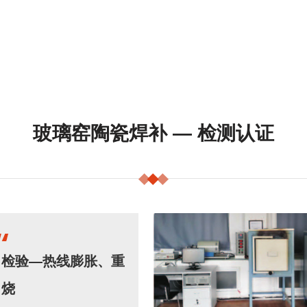
玻璃窑陶瓷焊补 — 检测认证
检验—热线膨胀、重
烧