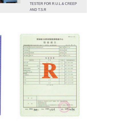
TESTER FOR R.U.L.& CREEP
AND T.S.R