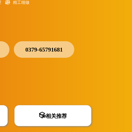
理
精工细做
0379-65791681
相关推荐