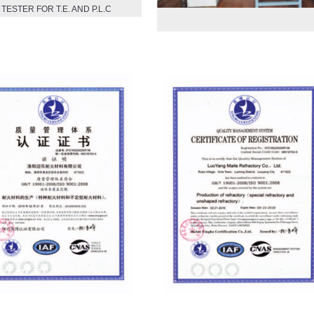
TESTER FOR T.E. AND P.L.C